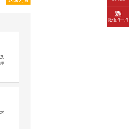
返回列表
微信扫一扫
类及
管理
员对
作