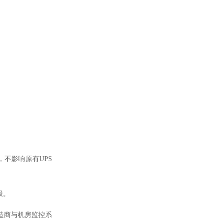
，不影响原有
UPS
级。
品制造商与机房监控系