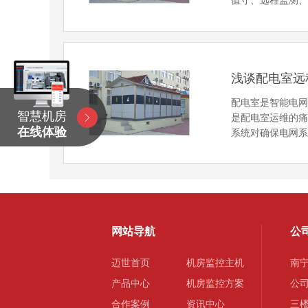
值守、远程监测
浅谈配电室远
配电室是智能电
智慧机房
是配电室运维的
在线体验
系统对确保电网
网站导航
公
迈世首页
机房监控主机
南
产品中心
机房监控方案
公
合作案例
资讯中心
三