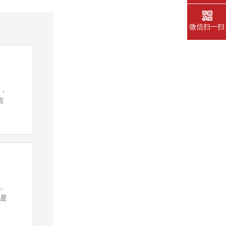
微信扫一扫
统，
信
化。
业是